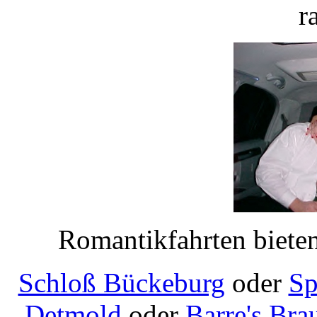
r
Romantikfahrten bieten
Schloß Bückeburg
oder
Sp
Detmold
oder
Barre's Bra